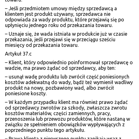
– Jeśli przedmiotem umowy między sprzedawcą a
klientem jest produkt używany, sprzedawca nie
odpowiada za wady produktu, które przejawią się po
upłynięciu jednego roku od przekazania towaru.
– Uznaje się, że wada istniała w produkcie już w czasie
przekazania, jeśli przejawi się w przeciągu sześciu
miesięcy od przekazania towaru.
Artykuł 37.c
– Klient, który odpowiednio poinformował sprzedawcę o
wadzie, ma prawo żądać od sprzedawcy, aby ten:
– usunął wadę produktu lub zwrócił część poniesionych
kosztów adekwatną do wady, bądź też wymienił wadliwy
produkt na nowy, pozbawiony wad, albo zwrócił
poniesione koszty.
– W każdym przypadku klient ma również prawo żądać
od sprzedawcy zwrotów za szkody, zwłaszcza zwrotu
kosztów materiałów, części zamiennych, pracy,
przenoszenia lub przewozu produktów, które nastaną w
związku ze spełnieniem obowiązków wypływających z
poprzedniego punktu tego artykułu.
– Prawa klienta z pierwszego punktu zanikają wraz z