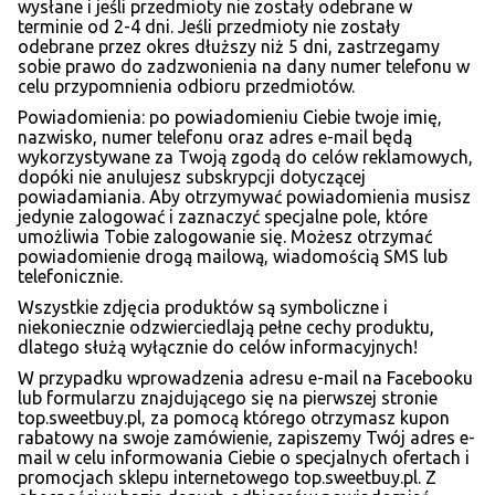
wysłane i jeśli przedmioty nie zostały odebrane w
terminie od 2-4 dni. Jeśli przedmioty nie zostały
odebrane przez okres dłuższy niż 5 dni, zastrzegamy
sobie prawo do zadzwonienia na dany numer telefonu w
celu przypomnienia odbioru przedmiotów.
Powiadomienia: po powiadomieniu Ciebie twoje imię,
nazwisko, numer telefonu oraz adres e-mail będą
wykorzystywane za Twoją zgodą do celów reklamowych,
dopóki nie anulujesz subskrypcji dotyczącej
powiadamiania. Aby otrzymywać powiadomienia musisz
jedynie zalogować i zaznaczyć specjalne pole, które
umożliwia Tobie zalogowanie się. Możesz otrzymać
powiadomienie drogą mailową, wiadomością SMS lub
telefonicznie.
Wszystkie zdjęcia produktów są symboliczne i
niekoniecznie odzwierciedlają pełne cechy produktu,
dlatego służą wyłącznie do celów informacyjnych!
W przypadku wprowadzenia adresu e-mail na Facebooku
lub formularzu znajdującego się na pierwszej stronie
top.sweetbuy.pl, za pomocą którego otrzymasz kupon
rabatowy na swoje zamówienie, zapiszemy Twój adres e-
mail w celu informowania Ciebie o specjalnych ofertach i
promocjach sklepu internetowego top.sweetbuy.pl. Z