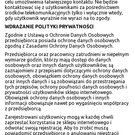
celu umożliwienia łatwiejszego kontaktu. Nie będzie
kontaktować się z użytkownikami za pośrednictwem
środków telekomunikacyjnych tylko i wyłącznie wtedy,
gdy użytkownik wyraźnie nie wyrazi na to zgody.
WDRAŻANIE POLITYKI PRYWATNOŚCI
Zgodnie z Ustawą o Ochronie Danych Osobowych
przedsiębiorca posiada ochronę danych osobowych
zgodną z Zasadami Ochrony Danych Osobowych.
Przedsiębiorca oraz pracownicy zatrudnieni w niepełnym
wymiarze godzin, którzy mają dostęp do danych
osobowych oraz innych danych użytkowników, są
zaznajomieni z przepisami dotyczącymi ochrony danych
osobowych, obowiązkiem ochrony danych osobowych
oraz innych danych i są zobowiązani do przestrzegania
tych przepisów, ochrony poufności danych osobowych i
prywatności użytkowników sklepu internetowego.
Obowiązek ochrony danych osobowych i innych
informacji obowiązuje nawet po wygaśnięciu współpracy
z przedsiębiorcą.
Zarejestrowani użytkownicy mogą w każdej chwili
zaprzestać korzystania ze sklepu internetowego i
odwołać swoją rejestrację. Aby to zrobić muszą
powiadomić przedsiębiorcę o anulowaniu rejestracji