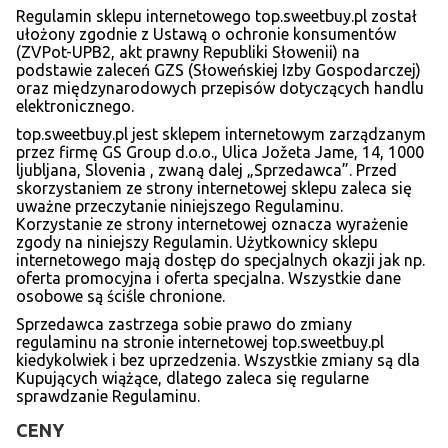
Regulamin sklepu internetowego top.sweetbuy.pl został
ułożony zgodnie z Ustawą o ochronie konsumentów
(ZVPot-UPB2, akt prawny Republiki Słowenii) na
podstawie zaleceń GZS (Słoweńskiej Izby Gospodarczej)
oraz międzynarodowych przepisów dotyczących handlu
elektronicznego.
top.sweetbuy.pl jest sklepem internetowym zarządzanym
przez firmę GS Group d.o.o., Ulica Jožeta Jame, 14, 1000
ljubljana, Slovenia , zwaną dalej „Sprzedawca”. Przed
skorzystaniem ze strony internetowej sklepu zaleca się
uważne przeczytanie niniejszego Regulaminu.
Korzystanie ze strony internetowej oznacza wyrażenie
zgody na niniejszy Regulamin. Użytkownicy sklepu
internetowego mają dostęp do specjalnych okazji jak np.
oferta promocyjna i oferta specjalna. Wszystkie dane
osobowe są ściśle chronione.
Sprzedawca zastrzega sobie prawo do zmiany
regulaminu na stronie internetowej top.sweetbuy.pl
kiedykolwiek i bez uprzedzenia. Wszystkie zmiany są dla
Kupujących wiążące, dlatego zaleca się regularne
sprawdzanie Regulaminu.
CENY