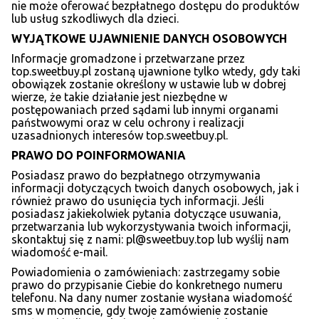
nie może oferować bezpłatnego dostępu do produktów
lub usług szkodliwych dla dzieci.
WYJ
ĄTKOWE UJAWNIENIE DANYCH OSOBOWYCH
Informacje gromadzone i przetwarzane przez
top.sweetbuy.pl zostaną ujawnione tylko wtedy, gdy taki
obowiązek zostanie określony w ustawie lub w dobrej
wierze, że takie działanie jest niezbędne w
postępowaniach przed sądami lub innymi organami
państwowymi oraz w celu ochrony i realizacji
uzasadnionych interesów top.sweetbuy.pl.
PRAWO DO POINFORMOWANIA
Posiadasz prawo do bezpłatnego otrzymywania
informacji dotyczących twoich danych osobowych, jak i
również prawo do usunięcia tych informacji. Jeśli
posiadasz jakiekolwiek pytania dotyczące usuwania,
przetwarzania lub wykorzystywania twoich informacji,
skontaktuj się z nami: pl@sweetbuy.top lub wyślij nam
wiadomość e-mail.
Powiadomienia o zamówieniach: zastrzegamy sobie
prawo do przypisanie Ciebie do konkretnego numeru
telefonu. Na dany numer zostanie wysłana wiadomość
sms w momencie, gdy twoje zamówienie zostanie