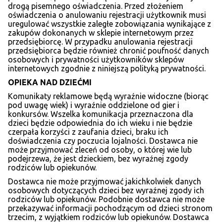
drogą pisemnego oświadczenia. Przed złożeniem
oświadczenia o anulowaniu rejestracji użytkownik musi
uregulować wszystkie zaległe zobowiązania wynikające z
zakupów dokonanych w sklepie internetowym przez
przedsiębiorcę. W przypadku anulowania rejestracji
przedsiębiorca będzie również chronić poufność danych
osobowych i prywatności użytkowników sklepów
internetowych zgodnie z niniejszą polityką prywatności.
OPIEKA NAD DZIEĆMI
Komunikaty reklamowe będą wyraźnie widoczne (biorąc
pod uwagę wiek) i wyraźnie oddzielone od gier i
konkursów. Wszelka komunikacja przeznaczona dla
dzieci będzie odpowiednia do ich wieku i nie będzie
czerpała korzyści z zaufania dzieci, braku ich
doświadczenia czy poczucia lojalności. Dostawca nie
może przyjmować zleceń od osoby, o której wie lub
podejrzewa, że jest dzieckiem, bez wyraźnej zgody
rodziców lub opiekunów.
Dostawca nie może przyjmować jakichkolwiek danych
osobowych dotyczących dzieci bez wyraźnej zgody ich
rodziców lub opiekunów. Podobnie dostawca nie może
przekazywać informacji pochodzącym od dzieci stronom
trzecim, z wyjątkiem rodziców lub opiekunów. Dostawca