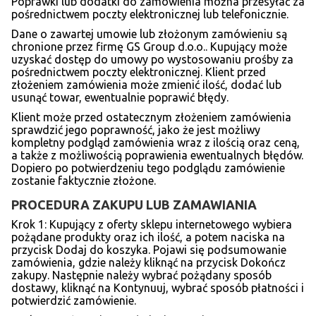
Poprawki lub dodatki do zamówienia można przesyłać za
pośrednictwem poczty elektronicznej lub telefonicznie.
Dane o zawartej umowie lub złożonym zamówieniu są
chronione przez firmę GS Group d.o.o.. Kupujący może
uzyskać dostęp do umowy po wystosowaniu prośby za
pośrednictwem poczty elektronicznej. Klient przed
złożeniem zamówienia może zmienić ilość, dodać lub
usunąć towar, ewentualnie poprawić błędy.
Klient może przed ostatecznym złożeniem zamówienia
sprawdzić jego poprawność, jako że jest możliwy
kompletny podgląd zamówienia wraz z ilością oraz ceną,
a także z możliwością poprawienia ewentualnych błędów.
Dopiero po potwierdzeniu tego podglądu zamówienie
zostanie faktycznie złożone.
PROCEDURA ZAKUPU LUB ZAMAWIANIA
Krok 1: Kupujący z oferty sklepu internetowego wybiera
pożądane produkty oraz ich ilość, a potem naciska na
przycisk Dodaj do koszyka. Pojawi się podsumowanie
zamówienia, gdzie należy kliknąć na przycisk Dokończ
zakupy. Następnie należy wybrać pożądany sposób
dostawy, kliknąć na Kontynuuj, wybrać sposób płatności i
potwierdzić zamówienie.