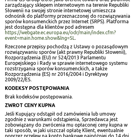
zarządzający sklepem internetowym na terenie Republiki
Słowenii na swojej stronie internetowej umieszcza
odnośnik do platformy przeznaczonej do rozwiązywania
sporów konsumenckich przez Internet (SRPS). Platforma
jest dostępna dla klientów pod adresem
https://webgate.ec.europa.eu/odr/main/index.cfm?
event=main.home.show&lng=SL
.
Rzeczone przepisy pochodzą z Ustawy o pozasądowym
rozwiązywaniu sporów (akt prawny Republiki Słowenii),
Rozporządzenia (EU) nr 524/2013 Parlamentu
Europejskiego i Rady w sprawie internetowego systemu
rozstrzygania sporów konsumenckich, a także
Rozporządzenia (ES) nr 2016/2004 i Dyrektywy
2009/22/ES.
KODEKSY POSTĘPOWANIA
Brak kodeksów postępowania.
ZWROT CENY KUPNA
Jeśli Kupujący odstąpił od zamówienia lub umowy
zgodnie z warunkami odstąpienia, Sprzedawca jest
zobowiązany do zwrócenia mu opłaconej ceny kupna w
taki sposób, w jaki uiszczał opłatę Klient, ewentualnie
poprzez przelew na konto bankowe najpóźniej do 14 dni