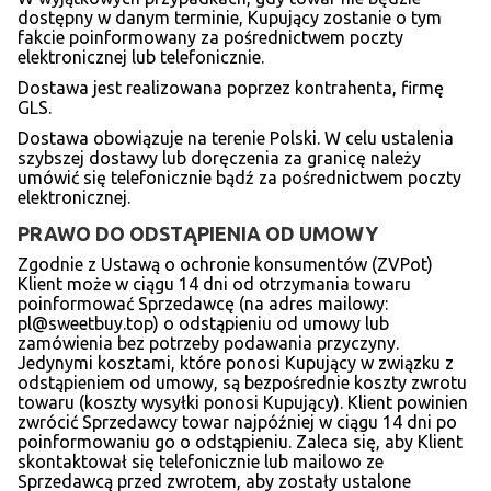
dostępny w danym terminie, Kupujący zostanie o tym
fakcie poinformowany za pośrednictwem poczty
elektronicznej lub telefonicznie.
Dostawa jest realizowana poprzez kontrahenta, firmę
GLS.
Dostawa obowiązuje na terenie Polski. W celu ustalenia
szybszej dostawy lub doręczenia za granicę należy
umówić się telefonicznie bądź za pośrednictwem poczty
elektronicznej.
PRAWO DO ODSTĄPIENIA OD UMOWY
Zgodnie z Ustawą o ochronie konsumentów (ZVPot)
Klient może w ciągu 14 dni od otrzymania towaru
poinformować Sprzedawcę (na adres mailowy:
pl@sweetbuy.top) o odstąpieniu od umowy lub
zamówienia bez potrzeby podawania przyczyny.
Jedynymi kosztami, które ponosi Kupujący w związku z
odstąpieniem od umowy, są bezpośrednie koszty zwrotu
towaru (koszty wysyłki ponosi Kupujący). Klient powinien
zwrócić Sprzedawcy towar najpóźniej w ciągu 14 dni po
poinformowaniu go o odstąpieniu. Zaleca się, aby Klient
skontaktował się telefonicznie lub mailowo ze
Sprzedawcą przed zwrotem, aby zostały ustalone