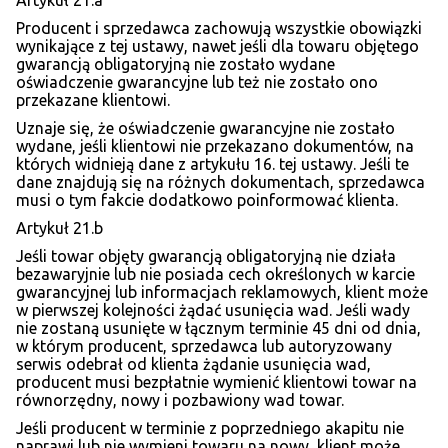
Artykuł 21.a
Producent i sprzedawca zachowują wszystkie obowiązki
wynikające z tej ustawy, nawet jeśli dla towaru objętego
gwarancją obligatoryjną nie zostało wydane
oświadczenie gwarancyjne lub też nie zostało ono
przekazane klientowi.
Uznaje się, że oświadczenie gwarancyjne nie zostało
wydane, jeśli klientowi nie przekazano dokumentów, na
których widnieją dane z artykułu 16. tej ustawy. Jeśli te
dane znajdują się na różnych dokumentach, sprzedawca
musi o tym fakcie dodatkowo poinformować klienta.
Artykuł 21.b
Jeśli towar objęty gwarancją obligatoryjną nie działa
bezawaryjnie lub nie posiada cech określonych w karcie
gwarancyjnej lub informacjach reklamowych, klient może
w pierwszej kolejności żądać usunięcia wad. Jeśli wady
nie zostaną usunięte w łącznym terminie 45 dni od dnia,
w którym producent, sprzedawca lub autoryzowany
serwis odebrał od klienta żądanie usunięcia wad,
producent musi bezpłatnie wymienić klientowi towar na
równorzędny, nowy i pozbawiony wad towar.
Jeśli producent w terminie z poprzedniego akapitu nie
naprawi lub nie wymieni towaru na nowy, klient może