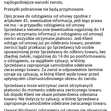
najdogodniejsze warunki zwrotu.
Przesyłki pobraniowe nie będą przyjmowane.
Opis prawa do odstąpienia od umowy zgodnie z
artykułem 43., ewentualnie informacja, jeśli tego prawa
nie ma – w przypadku odstąpienia od umowy
Sprzedawca niezwłocznie (ewentualnie najpóźniej do 14
dni po otrzymaniu informacji o odstąpieniu od umowy)
zwróci wszystkie otrzymane płatności. Jeśli Klient
odstąpi od umowy już po odebraniu towaru, powinien
zwrócić bądź przekazać go Sprzedawcy lub osobie
upoważnionej przez Sprzedawcę do odbioru towaru, bez
zbędnej zwłoki, najpóźniej do 14 dni po poinformowaniu
o odstąpieniu, za wyjątkiem sytuacji, w której
Sprzedawca zaproponuje samodzielne odebranie
zwracanego towaru. Za zwrot w odpowiednim terminie
uznaje się sytuację, w której Klient wyśle towar przed
upłynięciem czternastodniowego okresu do zwrotu.
Sprzedawca może wstrzymać zwrot otrzymanych
płatności do momentu odebrania zwróconego towaru
lub dopóki Klient nie okaże potwierdzenia odesłania
towaru. Nie dotyczy to sytuacji, w której Sprzedawca
zaproponuje samodzielne odebranie zwracanego towaru.
Uwaga! Możliwość odstąpienia od umowy nie obowiązuje