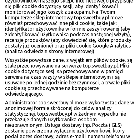
użytkownikowi naszego sklepu internetowego przypisuje
się plik cookie dotyczący sesji, aby identyfikować i
monitorować jego koszyk z zakupami. Na Twoim
komputerze sklep internetowy top.sweetbuy.pl może
również przechowywać inne pliki cookie, takie jak:
identyfikator użytkownika w formie zaszyfrowanej (aby
zidentyfikować użytkownika podczas następnej wizyty),
recenzje produktów (aby dowiedzieć się, które produkty
zostały już ocenione) oraz pliki cookie Google Analytics
(analiza odwiedzin strony internetowej).
Wszystkie powyższe dane, z wyjątkiem plików cookie, są
stale przechowywane na serwerze top.sweetbuy.pl. Pliki
cookie dotyczące sesji są przechowywane w pamięci
serwera na czas wizyty w sklepie internetowym i są
usuwane po jednej godzinie bezczynności, a trwałe pliki
cookie są przechowywane na komputerze
odwiedzającego.
Administrator top.sweetbuy.pl może wykorzystać dane w
anonimowej formie skróconej do celów analizy
statystycznej. top.sweetbuy.pl w żadnym wypadku nie
przekazuje danych użytkownika osobom
nieuprawnionym. Usługa dostawy (np. Poczta i GLS)
zostanie powierzona wyłącznie użytkownikowi, który
podał adres dostawy, adres e-mail i numeru telefonu w