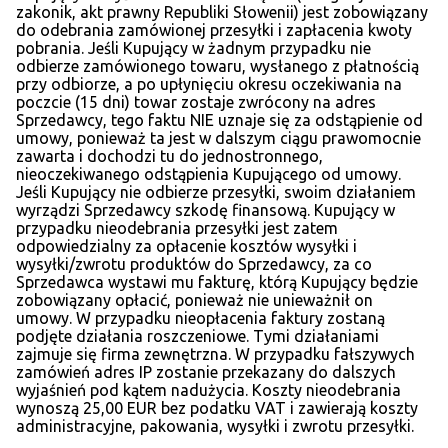
zakonik, akt prawny Republiki Słowenii) jest zobowiązany
do odebrania zamówionej przesyłki i zapłacenia kwoty
pobrania. Jeśli Kupujący w żadnym przypadku nie
odbierze zamówionego towaru, wysłanego z płatnością
przy odbiorze, a po upłynięciu okresu oczekiwania na
poczcie (15 dni) towar zostaje zwrócony na adres
Sprzedawcy, tego faktu NIE uznaje się za odstąpienie od
umowy, ponieważ ta jest w dalszym ciągu prawomocnie
zawarta i dochodzi tu do jednostronnego,
nieoczekiwanego odstąpienia Kupującego od umowy.
Jeśli Kupujący nie odbierze przesyłki, swoim działaniem
wyrządzi Sprzedawcy szkodę finansową. Kupujący w
przypadku nieodebrania przesyłki jest zatem
odpowiedzialny za opłacenie kosztów wysyłki i
wysyłki/zwrotu produktów do Sprzedawcy, za co
Sprzedawca wystawi mu fakturę, którą Kupujący będzie
zobowiązany opłacić, ponieważ nie unieważnił on
umowy. W przypadku nieopłacenia faktury zostaną
podjęte działania roszczeniowe. Tymi działaniami
zajmuje się firma zewnętrzna. W przypadku fałszywych
zamówień adres IP zostanie przekazany do dalszych
wyjaśnień pod kątem nadużycia. Koszty nieodebrania
wynoszą 25,00 EUR bez podatku VAT i zawierają koszty
administracyjne, pakowania, wysyłki i zwrotu przesyłki.