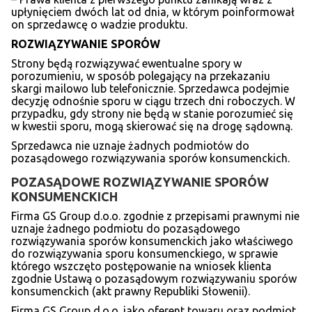
upłynięciem dwóch lat od dnia, w którym poinformował
on sprzedawcę o wadzie produktu.
ROZWI
ĄZYWANIE SPORÓ
W
Strony będą rozwiązywać ewentualne spory w
porozumieniu, w sposób polegający na przekazaniu
skargi mailowo lub telefonicznie. Sprzedawca podejmie
decyzję odnośnie sporu w ciągu trzech dni roboczych. W
przypadku, gdy strony nie będą w stanie porozumieć się
w kwestii sporu, mogą skierować się na drogę sądowną.
Sprzedawca nie uznaje żadnych podmiotów do
pozasądowego rozwiązywania sporów konsumenckich.
POZASĄDOWE ROZWIĄZYWANIE SPORÓW
KONSUMENCKICH
Firma GS Group d.o.o. zgodnie z przepisami prawnymi nie
uznaje żadnego podmiotu do pozasądowego
rozwiązywania sporów konsumenckich jako właściwego
do rozwiązywania sporu konsumenckiego, w sprawie
którego wszczęto postępowanie na wniosek klienta
zgodnie Ustawą o pozasądowym rozwiązywaniu sporów
konsumenckich (akt prawny Republiki Słowenii).
Firma GS Group d.o.o. jako oferent towaru oraz podmiot