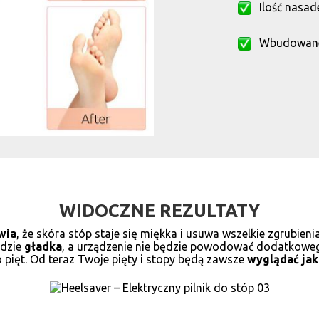
Ilość nasad
Wbudowane 
WIDOCZNE REZULTATY
wia
, że ​​skóra stóp staje się miękka i usuwa wszelkie zgrubien
ędzie
gładka
, a urządzenie nie będzie powodować dodatkoweg
 pięt. Od teraz Twoje pięty i stopy będą zawsze
wyglądać jak