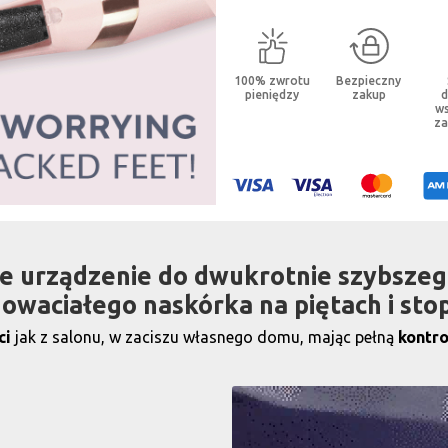
100% zwrotu
Bezpieczny
pieniędzy
zakup
d
ws
z
e urządzenie do dwukrotnie szybsze
owaciałego naskórka na piętach i sto
ci
jak z salonu, w zaciszu własnego domu, mając pełną
kontro