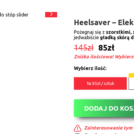
Heelsaver – Elek
Pożegnaj się z
szorstkimi,
jedwabiście
gładką skórą d
145
zł
85
zł
Zniżka ilościowa! Wybierz 
Wybierz ilość:
1x
85zł / sztuk
DODAJ DO KO
Zainteresowanie tym 