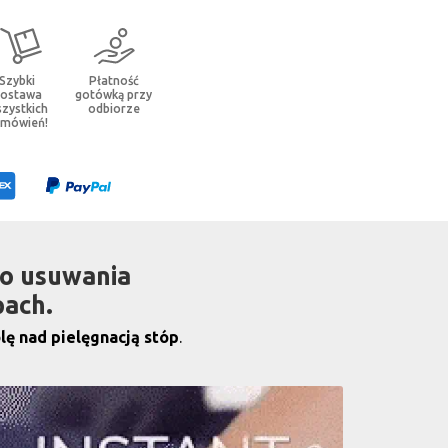
Szybki
Płatność
ostawa
gotówką przy
zystkich
odbiorze
amówień!
go usuwania
pach.
lę nad pielęgnacją stóp
.