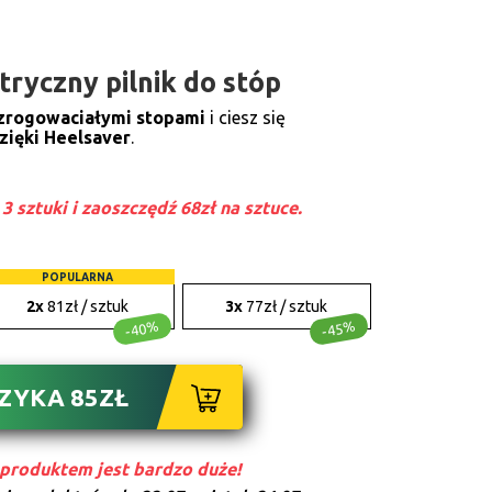
tryczny pilnik do stóp
 zrogowaciałymi stopami
i ciesz się
zięki Heelsaver
.
3 sztuki i zaoszczędź 68zł na sztuce.
POPULARNA
2x
81zł / sztuk
3x
77zł / sztuk
-40%
-45%
SZYKA
85
ZŁ
produktem jest bardzo duże!