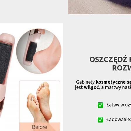
OSZCZĘDŹ 
ROZW
Gabinety
kosmetyczne są
jest
wilgoć
, a martwy nas
Łatwy w uży
Ładowanie: