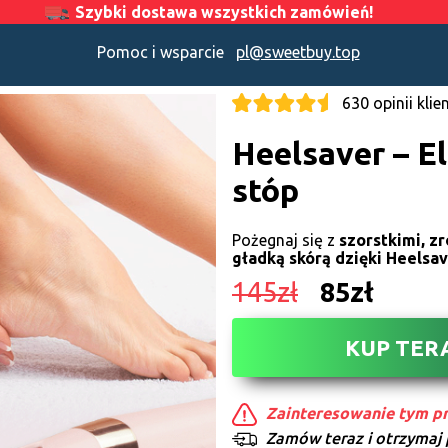
Szybki dostawa wszystkich zamówień!
Pomoc i wsparcie
pl@sweetbuy.top
630 opinii kli
Heelsaver – El
stóp
Pożegnaj się z
szorstkimi, z
gładką skórą dzięki Heelsa
145zł
85zł
KUP TER
Zainteresowanie tym pr
Zamów teraz i otrzymaj