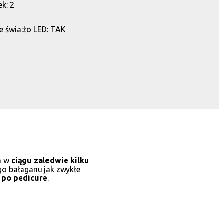
ek: 2
światło LED: TAK
ia w
ciągu zaledwie kilku
o bałaganu jak zwykłe
 po pedicure
.