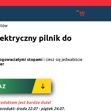
entów
ektryczny pilnik do
rogowaciałymi stopami
i ciesz się jedwabiście
ver
.
AZ
oduktem jest bardzo duże!
 produkt:
środa 22.07 - piątek 24.07.